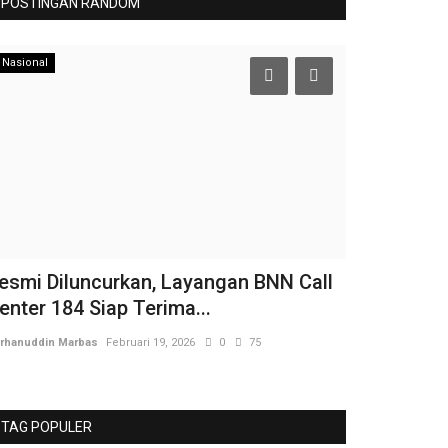
POSTINGAN RANDOM
Nasional
Teknologi
esmi Diluncurkan, Layangan BNN Call
Buka Rangk
enter 184 Siap Terima...
Anggota SM
rhanuddin Marbas
Februari 19, 2026
0
75
Burhanuddin Marb
TAG POPULER