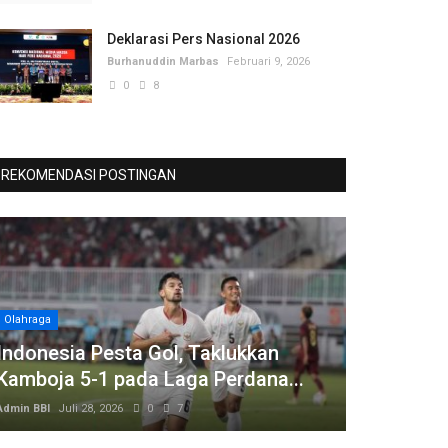
Deklarasi Pers Nasional 2026
Burhanuddin Marbas
Februari 9, 2026
0
8
REKOMENDASI POSTINGAN
Olahraga
Indonesia Pesta Gol, Taklukkan
Kamboja 5-1 pada Laga Perdana...
Admin BBI
Juli 28, 2026
0
7