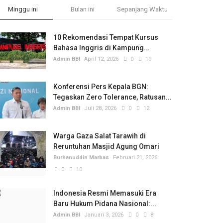
Minggu ini
Bulan ini
Sepanjang Waktu
10 Rekomendasi Tempat Kursus
Bahasa Inggris di Kampung...
Admin BBI
April 12, 2026
0
19
Konferensi Pers Kepala BGN:
Tegaskan Zero Tolerance, Ratusan...
Admin BBI
Juli 28, 2026
0
12
Warga Gaza Salat Tarawih di
Reruntuhan Masjid Agung Omari
Burhanuddin Marbas
Februari 21, 2026
0
10
Indonesia Resmi Memasuki Era
Baru Hukum Pidana Nasional:...
Admin BBI
Januari 3, 2026
0
8