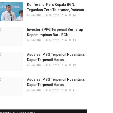
Konferensi Pers Kepala BGN:
Tegaskan Zero Tolerance, Ratusan...
Admin BBI
Juli 28, 2026
0
16
Investor SPPG Terpencil Berharap
Kepemimpinan Baru BGN...
Admin BBI
Juli 24, 2026
0
13
Asosiasi MBG Terpencil Nusantara:
Dapur Terpencil Harus...
Admin BBI
Juli 24, 2026
0
17
Asosiasi MBG Terpencil Nusantara:
Dapur Terpencil Harus...
Admin BBI
Juli 24, 2026
0
1