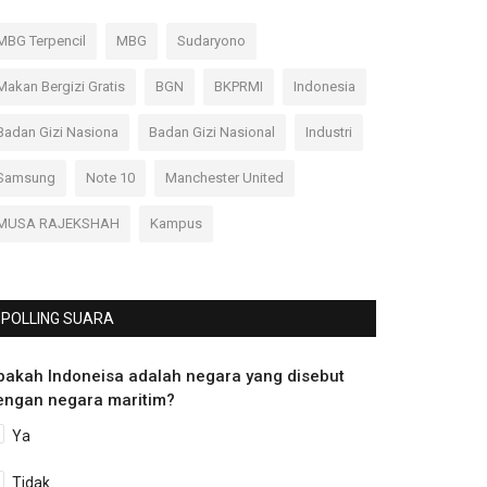
MBG Terpencil
MBG
Sudaryono
Makan Bergizi Gratis
BGN
BKPRMI
Indonesia
Badan Gizi Nasiona
Badan Gizi Nasional
Industri
Samsung
Note 10
Manchester United
MUSA RAJEKSHAH
Kampus
POLLING SUARA
pakah Indoneisa adalah negara yang disebut
engan negara maritim?
Ya
Tidak