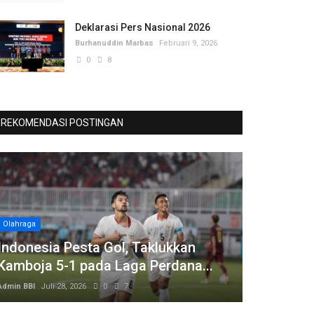
Deklarasi Pers Nasional 2026
Burhanuddin Marbas
Februari 9, 2026
0
8
REKOMENDASI POSTINGAN
Olahraga
Indonesia Pesta Gol, Taklukkan
Kamboja 5-1 pada Laga Perdana...
Admin BBI
Juli 28, 2026
0
7