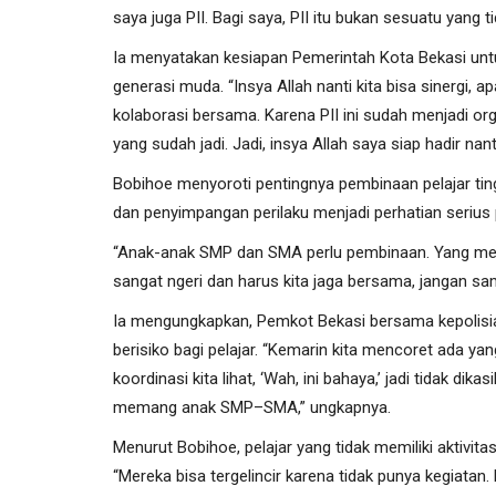
saya juga PII. Bagi saya, PII itu bukan sesuatu yang ti
Ia menyatakan kesiapan Pemerintah Kota Bekasi unt
generasi muda. “Insya Allah nanti kita bisa sinergi, a
kolaborasi bersama. Karena PII ini sudah menjadi or
yang sudah jadi. Jadi, insya Allah saya siap hadir n
Bobihoe menyoroti pentingnya pembinaan pelajar 
dan penyimpangan perilaku menjadi perhatian serius
“Anak-anak SMP dan SMA perlu pembinaan. Yang meng
sangat ngeri dan harus kita jaga bersama, jangan sam
Ia mengungkapkan, Pemkot Bekasi bersama kepolisian
berisiko bagi pelajar. “Kemarin kita mencoret ada yang
koordinasi kita lihat, ‘Wah, ini bahaya,’ jadi tidak dik
memang anak SMP–SMA,” ungkapnya.
Menurut Bobihoe, pelajar yang tidak memiliki aktivit
“Mereka bisa tergelincir karena tidak punya kegiatan. 