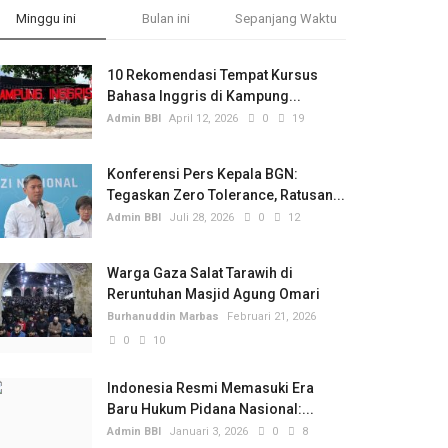
Minggu ini
Bulan ini
Sepanjang Waktu
10 Rekomendasi Tempat Kursus
Bahasa Inggris di Kampung...
Admin BBI
April 12, 2026
0
19
Konferensi Pers Kepala BGN:
Tegaskan Zero Tolerance, Ratusan...
Admin BBI
Juli 28, 2026
0
12
Warga Gaza Salat Tarawih di
Reruntuhan Masjid Agung Omari
Burhanuddin Marbas
Februari 21, 2026
0
10
Indonesia Resmi Memasuki Era
Baru Hukum Pidana Nasional:...
Admin BBI
Januari 3, 2026
0
8