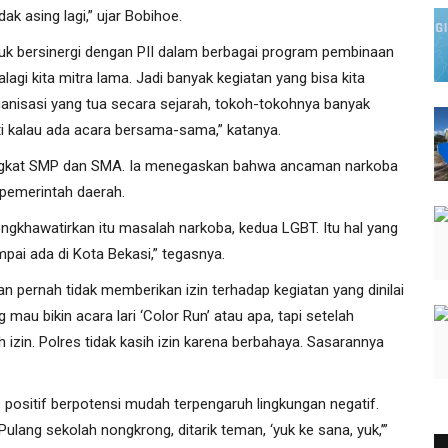
dak asing lagi,” ujar Bobihoe.
uk bersinergi dengan PII dalam berbagai program pembinaan
palagi kita mitra lama. Jadi banyak kegiatan yang bisa kita
ganisasi yang tua secara sejarah, tokoh-tokohnya banyak
anti kalau ada acara bersama-sama,” katanya.
tingkat SMP dan SMA. Ia menegaskan bahwa ancaman narkoba
 pemerintah daerah.
khawatirkan itu masalah narkoba, kedua LGBT. Itu hal yang
pai ada di Kota Bekasi,” tegasnya.
 pernah tidak memberikan izin terhadap kegiatan yang dinilai
 mau bikin acara lari ‘Color Run’ atau apa, tapi setelah
asih izin. Polres tidak kasih izin karena berbahaya. Sasarannya
as positif berpotensi mudah terpengaruh lingkungan negatif.
Pulang sekolah nongkrong, ditarik teman, ‘yuk ke sana, yuk,’”