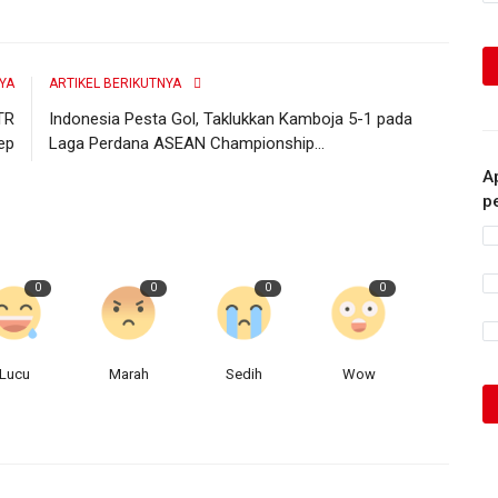
YA
ARTIKEL BERIKUTNYA
TR
Indonesia Pesta Gol, Taklukkan Kamboja 5-1 pada
ep
Laga Perdana ASEAN Championship...
A
p
0
0
0
0
Lucu
Marah
Sedih
Wow