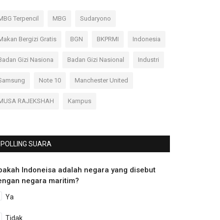
MBG Terpencil
MBG
Sudaryono
Makan Bergizi Gratis
BGN
BKPRMI
Indonesia
Badan Gizi Nasiona
Badan Gizi Nasional
Industri
Samsung
Note 10
Manchester United
MUSA RAJEKSHAH
Kampus
POLLING SUARA
pakah Indoneisa adalah negara yang disebut
engan negara maritim?
Ya
Tidak