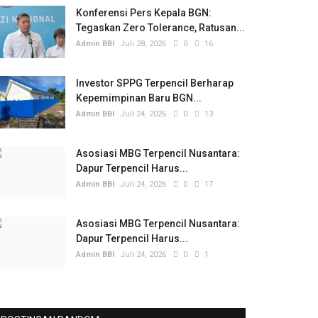
Konferensi Pers Kepala BGN:
Tegaskan Zero Tolerance, Ratusan...
Admin BBI
Juli 28, 2026
0
16
Investor SPPG Terpencil Berharap
Kepemimpinan Baru BGN...
Admin BBI
Juli 24, 2026
0
13
Asosiasi MBG Terpencil Nusantara:
Dapur Terpencil Harus...
Admin BBI
Juli 24, 2026
0
17
Asosiasi MBG Terpencil Nusantara:
Dapur Terpencil Harus...
Admin BBI
Juli 24, 2026
0
1