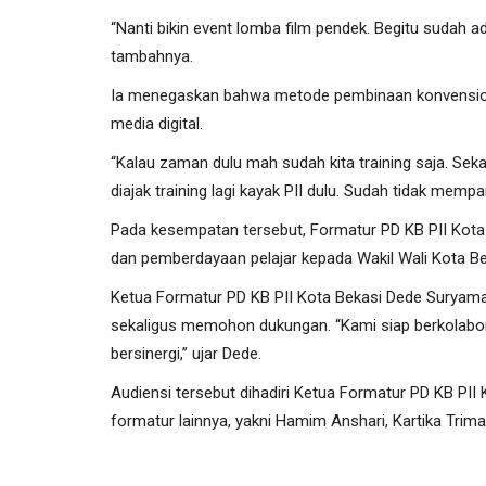
“Nanti bikin event lomba film pendek. Begitu sudah a
tambahnya.
Ia menegaskan bahwa metode pembinaan konvensional
media digital.
“Kalau zaman dulu mah sudah kita training saja. Se
diajak training lagi kayak PII dulu. Sudah tidak memp
Pada kesempatan tersebut, Formatur PD KB PII Ko
dan pemberdayaan pelajar kepada Wakil Wali Kota Be
Ketua Formatur PD KB PII Kota Bekasi Dede Suryam
sekaligus memohon dukungan. “Kami siap berkolabor
bersinergi,” ujar Dede.
Audiensi tersebut dihadiri Ketua Formatur PD KB P
formatur lainnya, yakni Hamim Anshari, Kartika Trimar