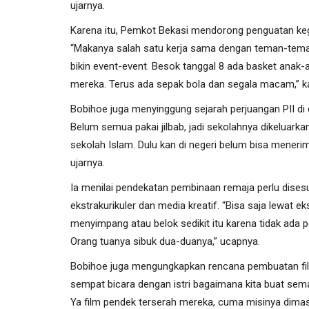
ujarnya.
Karena itu, Pemkot Bekasi mendorong penguatan kegia
Berita Daerah
“Makanya salah satu kerja sama dengan teman-teman 
bikin event-event. Besok tanggal 8 ada basket anak-
mereka. Terus ada sepak bola dan segala macam,” k
Bobihoe juga menyinggung sejarah perjuangan PII di du
Belum semua pakai jilbab, jadi sekolahnya dikeluark
sekolah Islam. Dulu kan di negeri belum bisa menerim
ujarnya.
Ia menilai pendekatan pembinaan remaja perlu disesua
Pemkab Takalar Susun Agenda 
ekstrakurikuler dan media kreatif. “Bisa saja lewat 
Ramadan 1447 H/2026...
menyimpang atau belok sedikit itu karena tidak ada per
Burhanuddin Marbas
Februari 19, 2026
0
45
Orang tuanya sibuk dua-duanya,” ucapnya.
Bobihoe juga mengungkapkan rencana pembuatan fil
sempat bicara dengan istri bagaimana kita buat se
Ya film pendek terserah mereka, cuma misinya dimasu