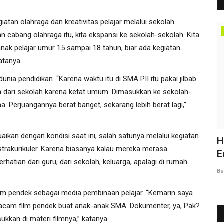
tan olahraga dan kreativitas pelajar melalui sekolah.
Berita Daerah
cabang olahraga itu, kita ekspansi ke sekolah-sekolah. Kita
anak pelajar umur 15 sampai 18 tahun, biar ada kegiatan
atanya.
nia pendidikan. “Karena waktu itu di SMA PII itu pakai jilbab.
an dari sekolah karena ketat umum. Dimasukkan ke sekolah-
a. Perjuangannya berat banget, sekarang lebih berat lagi,”
ikan dengan kondisi saat ini, salah satunya melalui kegiatan
Safari
Pemprov Sulsel Gelar Ramadhan
H
ekstrakurikuler. Karena biasanya kalau mereka merasa
Leadership Camp 2026, Penguatan...
E
hatian dari guru, dari sekolah, keluarga, apalagi di rumah.
Burhanuddin Marbas
Februari 21, 2026
0
68
Bu
m pendek sebagai media pembinaan pelajar. “Kemarin saya
macam film pendek buat anak-anak SMA. Dokumenter, ya, Pak?
kkan di materi filmnya,” katanya.