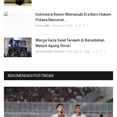
Indonesia Resmi Memasuki Era Baru Hukum
Pidana Nasional:...
Admin BBI
Januari 3, 2026
0
7
Warga Gaza Salat Tarawih di Reruntuhan
Masjid Agung Omari
Burhanuddin Marbas
Februari 21, 2026
0
7
REKOMENDASI POSTINGAN