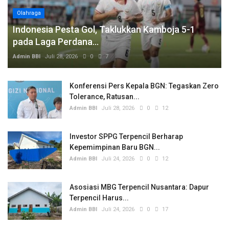
Olahraga
Indonesia Pesta Gol, Taklukkan Kamboja 5-1
pada Laga Perdana...
Admin BBI
Juli 28, 2026
0
7
Konferensi Pers Kepala BGN: Tegaskan Zero
Tolerance, Ratusan...
Admin BBI
Juli 28, 2026
0
12
Investor SPPG Terpencil Berharap
Kepemimpinan Baru BGN...
Admin BBI
Juli 24, 2026
0
12
Asosiasi MBG Terpencil Nusantara: Dapur
Terpencil Harus...
Admin BBI
Juli 24, 2026
0
17