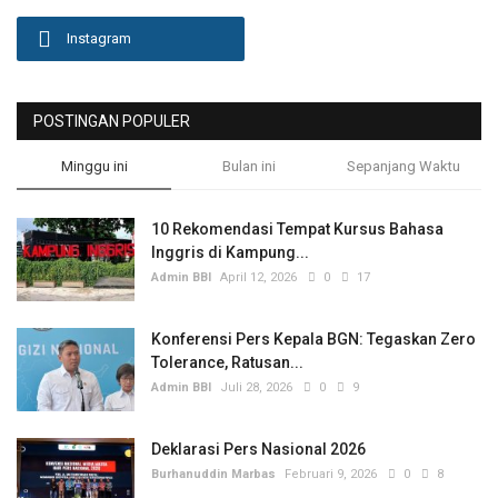
Instagram
POSTINGAN POPULER
Minggu ini
Bulan ini
Sepanjang Waktu
10 Rekomendasi Tempat Kursus Bahasa
Inggris di Kampung...
Admin BBI
April 12, 2026
0
17
Konferensi Pers Kepala BGN: Tegaskan Zero
Tolerance, Ratusan...
Admin BBI
Juli 28, 2026
0
9
Deklarasi Pers Nasional 2026
Burhanuddin Marbas
Februari 9, 2026
0
8