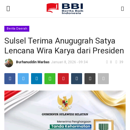
Berita Daerah
Gabung
Daftar
Sulsel Terima Anugugrah Satya
Lencana Wira Karya dari Presiden
Beranda
Burhanuddin Marbas
Januari 8, 2026 - 09:34
0
39
Nasional
Kontak
Internasional
Ekonomi & Bisnis
Teknologi