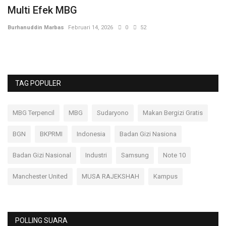
an
Multi Efek MBG
P
P
Burhanuddin Marbas
Februari 14, 2026
0
52
Bu
TAG POPULER
MBG Terpencil
MBG
Sudaryono
Makan Bergizi Gratis
BGN
BKPRMI
Indonesia
Badan Gizi Nasiona
Badan Gizi Nasional
Industri
Samsung
Note 10
Manchester United
MUSA RAJEKSHAH
Kampus
POLLING SUARA