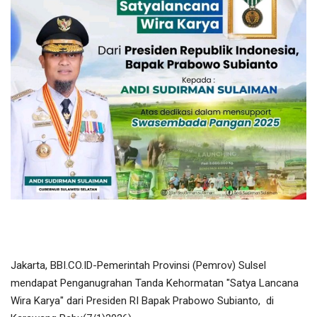
Olahraga
Lifestyle
Olahraga
Pendidikan
Hiburan
Opini
Foto & Video
Jakarta, BBI.CO.ID-Pemerintah Provinsi (Pemrov) Sulsel
Berita Daerah
mendapat Penganugrahan Tanda Kehormatan "Satya Lancana
Wira Karya" dari Presiden RI Bapak Prabowo Subianto, di