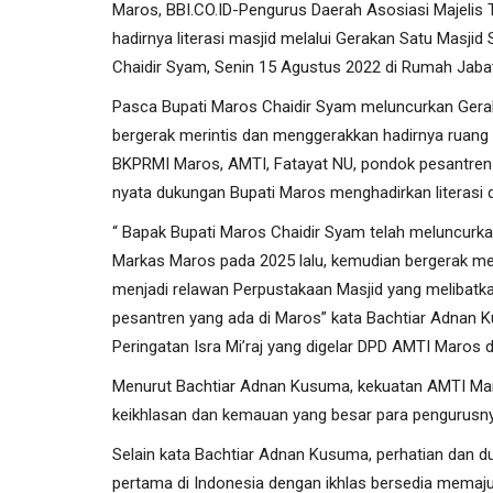
Maros, BBI.CO.ID-Pengurus Daerah Asosiasi Majelis
hadirnya literasi masjid melalui Gerakan Satu Masjid
Chaidir Syam, Senin 15 Agustus 2022 di Rumah Jabat
Pasca Bupati Maros Chaidir Syam meluncurkan Geraka
bergerak merintis dan menggerakkan hadirnya ruang 
BKPRMI Maros, AMTI, Fatayat NU, pondok pesantren
nyata dukungan Bupati Maros menghadirkan literasi d
“ Bapak Bupati Maros Chaidir Syam telah meluncurkan
Markas Maros pada 2025 lalu, kemudian bergerak m
menjadi relawan Perpustakaan Masjid yang meliba
pesantren yang ada di Maros” kata Bachtiar Adnan K
Peringatan Isra Mi’raj yang digelar DPD AMTI Maros 
Menurut Bachtiar Adnan Kusuma, kekuatan AMTI Maro
keikhlasan dan kemauan yang besar para pengurusny
Selain kata Bachtiar Adnan Kusuma, perhatian dan d
pertama di Indonesia dengan ikhlas bersedia memaj