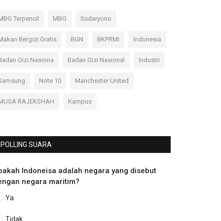
MBG Terpencil
MBG
Sudaryono
Makan Bergizi Gratis
BGN
BKPRMI
Indonesia
Badan Gizi Nasiona
Badan Gizi Nasional
Industri
Samsung
Note 10
Manchester United
MUSA RAJEKSHAH
Kampus
POLLING SUARA
pakah Indoneisa adalah negara yang disebut
engan negara maritim?
Ya
Tidak