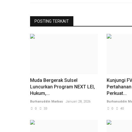
POSTING TERKAIT
Muda Bergerak Sulsel
Kunjungi F
Luncurkan Program NEXT LEl,
Pertahanan
Hukum,...
Perkuat...
Burhanuddin Marbas
Januari 28, 2026
Burhanuddin M
0
33
0
40