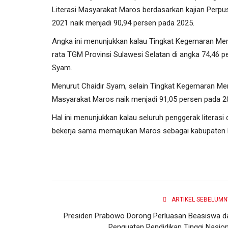
Literasi Masyarakat Maros berdasarkan kajian Perpu
2021 naik menjadi 90,94 persen pada 2025.
Teknologi
Angka ini menunjukkan kalau Tingkat Kegemaran Memb
rata TGM Provinsi Sulawesi Selatan di angka 74,46 p
Syam.
Menurut Chaidir Syam, selain Tingkat Kegemaran M
Masyarakat Maros naik menjadi 91,05 persen pada 20
Hal ini menunjukkan kalau seluruh penggerak literasi d
bekerja sama memajukan Maros sebagai kabupaten Lit
Buka Rangkaian HPN 2026 di Ba
Anggota SMSI Diminta...
Burhanuddin Marbas
Februari 6, 2026
0
65
ARTIKEL SEBELUMN
Presiden Prabowo Dorong Perluasan Beasiswa d
Penguatan Pendidikan Tinggi Nasion