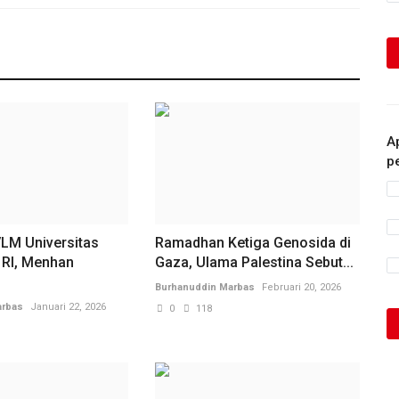
A
p
VLM Universitas
Ramadhan Ketiga Genosida di
 RI, Menhan
Gaza, Ulama Palestina Sebut...
Burhanuddin Marbas
Februari 20, 2026
arbas
Januari 22, 2026
0
118