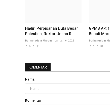
Hadiri Perpisahan Duta Besar
GPMB Aktif
Palestina, Rektor Unhan Ri...
Bupati Maro
Burhanuddin Marbas
Januari 6, 2026
Burhanuddin M
0
34
0
57
KOMENTAR
Nama
Komentar