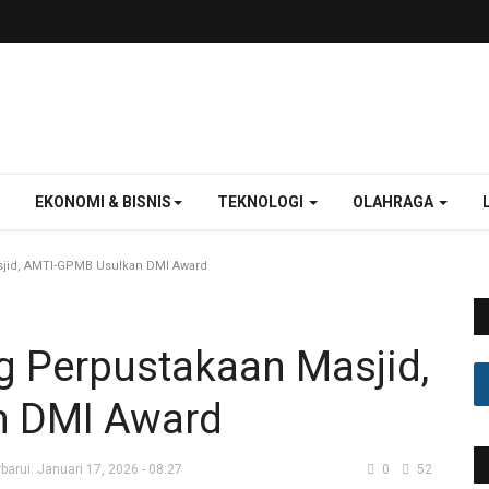
EKONOMI & BISNIS
TEKNOLOGI
OLAHRAGA
sjid, AMTI-GPMB Usulkan DMI Award
g Perpustakaan Masjid,
n DMI Award
barui: Januari 17, 2026 - 08:27
0
52