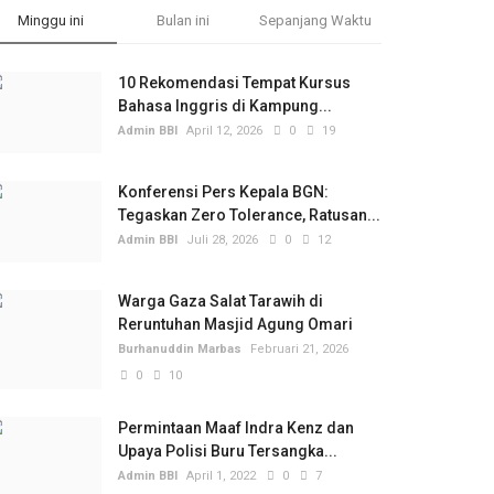
Minggu ini
Bulan ini
Sepanjang Waktu
10 Rekomendasi Tempat Kursus
Bahasa Inggris di Kampung...
Admin BBI
April 12, 2026
0
19
Konferensi Pers Kepala BGN:
Tegaskan Zero Tolerance, Ratusan...
Admin BBI
Juli 28, 2026
0
12
Warga Gaza Salat Tarawih di
Reruntuhan Masjid Agung Omari
Burhanuddin Marbas
Februari 21, 2026
0
10
Permintaan Maaf Indra Kenz dan
Upaya Polisi Buru Tersangka...
Admin BBI
April 1, 2022
0
7