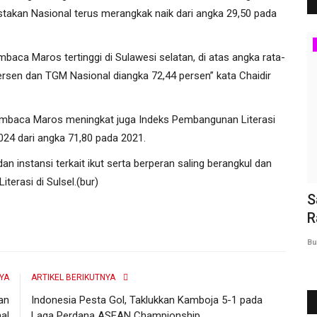
stakan Nasional terus merangkak naik dari angka 29,50 pada
Ekonomi & Bisnis
aca Maros tertinggi di Sulawesi selatan, di atas angka rata-
ersen dan TGM Nasional diangka 72,44 persen” kata Chaidir
embaca Maros meningkat juga Indeks Pembangunan Literasi
24 dari angka 71,80 pada 2021.
an instansi terkait ikut serta berperan saling berangkul dan
erasi di Sulsel.(bur)
nten,
Komitmen Kembangkan UMKM, Bupati
S
Takalar Daeng Manye Sosialisasikan...
R
Burhanuddin Marbas
Februari 20, 2026
0
68
Bu
YA
ARTIKEL BERIKUTNYA
an
Indonesia Pesta Gol, Taklukkan Kamboja 5-1 pada
al
Laga Perdana ASEAN Championship...