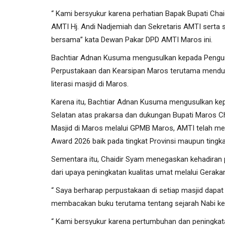
“ Kami bersyukur karena perhatian Bapak Bupati Cha
AMTI Hj. Andi Nadjemiah dan Sekretaris AMTI serta
bersama” kata Dewan Pakar DPD AMTI Maros ini.
Bachtiar Adnan Kusuma mengusulkan kepada Pengur
Perpustakaan dan Kearsipan Maros terutama menduk
literasi masjid di Maros.
Karena itu, Bachtiar Adnan Kusuma mengusulkan kep
Selatan atas prakarsa dan dukungan Bupati Maros C
Masjid di Maros melalui GPMB Maros, AMTI telah me
Award 2026 baik pada tingkat Provinsi maupun tingka
Sementara itu, Chaidir Syam menegaskan kehadiran
dari upaya peningkatan kualitas umat melalui Geraka
“ Saya berharap perpustakaan di setiap masjid dap
membacakan buku terutama tentang sejarah Nabi kep
“ Kami bersyukur karena pertumbuhan dan peningk