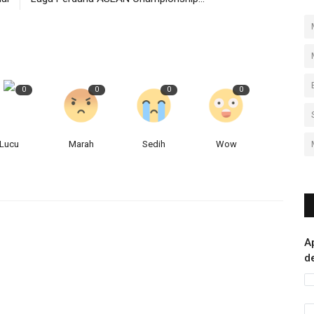
0
0
0
0
Lucu
Marah
Sedih
Wow
A
d