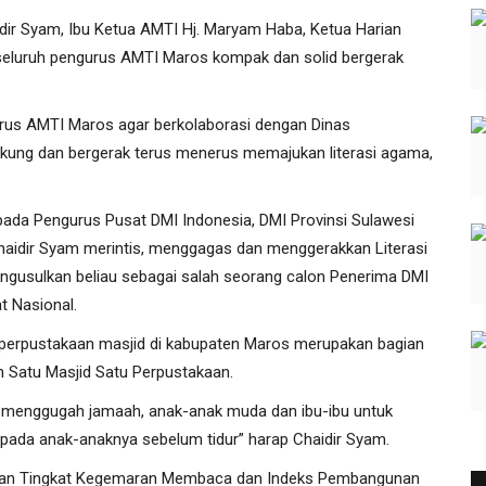
idir Syam, Ibu Ketua AMTI Hj. Maryam Haba, Ketua Harian
 seluruh pengurus AMTI Maros kompak dan solid bergerak
us AMTI Maros agar berkolaborasi dengan Dinas
ung dan bergerak terus menerus memajukan literasi agama,
ada Pengurus Pusat DMI Indonesia, DMI Provinsi Sulawesi
haidir Syam merintis, menggagas dan menggerakkan Literasi
ngusulkan beliau sebagai salah seorang calon Penerima DMI
t Nasional.
 perpustakaan masjid di kabupaten Maros merupakan bagian
n Satu Masjid Satu Perpustakaan.
at menggugah jamaah, anak-anak muda dan ibu-ibu untuk
ada anak-anaknya sebelum tidur” harap Chaidir Syam.
atan Tingkat Kegemaran Membaca dan Indeks Pembangunan