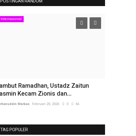
POSTINGAN RANDOM
Internasional
Pendidikan
ambut Ramadhan, Ustadz Zaitun
Sarpendi Ra
asmin Kecam Zionis dan...
Lampung, H
rhanuddin Marbas
Februari 20, 2026
0
66
Burhanuddin Marb
TAG POPULER