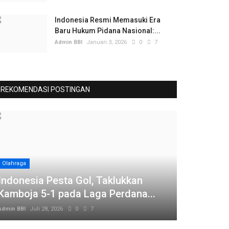
Indonesia Resmi Memasuki Era
Baru Hukum Pidana Nasional:...
Admin BBI
Januari 3, 2026
0
7
REKOMENDASI POSTINGAN
Olahraga
Indonesia Pesta Gol, Taklukkan
Kamboja 5-1 pada Laga Perdana...
Admin BBI
Juli 28, 2026
0
7